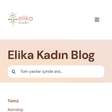
Skip
to
content
Toggle
Navigat
Hakkımızda
Blog
Elika Kadın Blog
İletişim
Ara:
Tümü
Astroloji