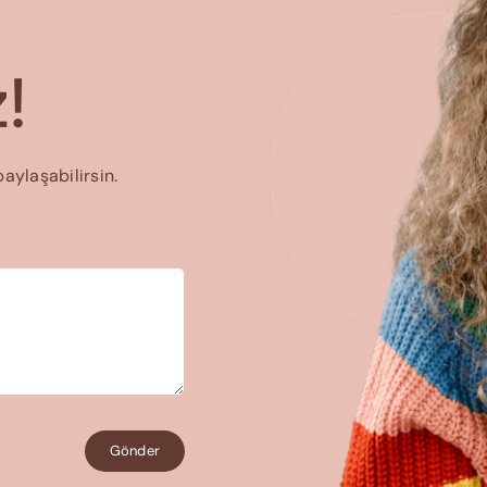
!
paylaşabilirsin.
Gönder