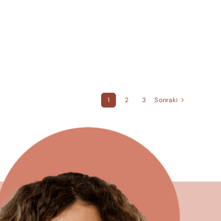
Sonraki
1
2
3