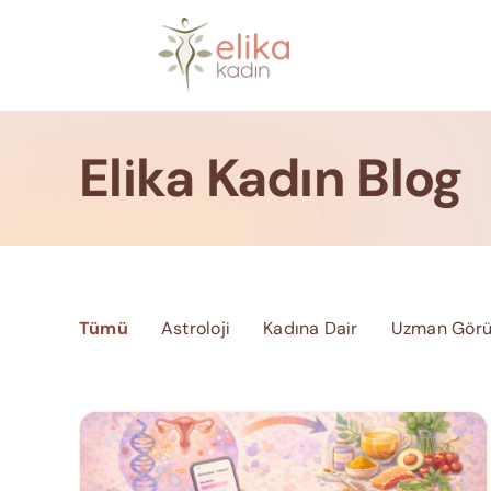
Skip
to
content
Elika Kadın Blog
Tümü
Astroloji
Kadına Dair
Uzman Görü