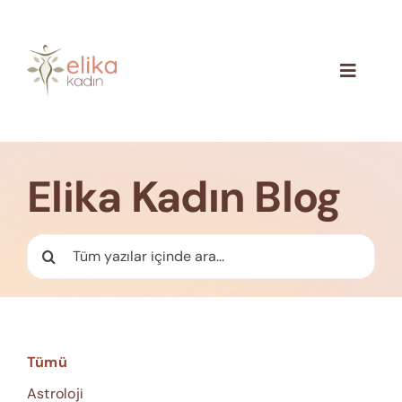
Skip
to
content
Toggle
Navigat
Hakkımızda
Blog
Elika Kadın Blog
İletişim
Ara:
Tümü
Astroloji