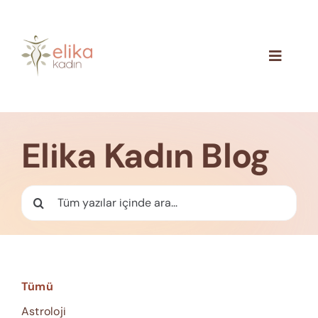
Skip
to
content
Toggle
Navigat
Hakkımızda
Blog
Elika Kadın Blog
İletişim
Ara:
Tümü
Astroloji