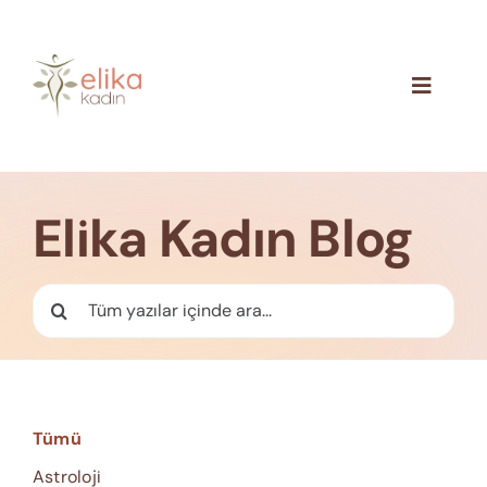
Skip
to
content
Toggle
Navigat
Hakkımızda
Blog
Elika Kadın Blog
İletişim
Ara:
Tümü
Astroloji