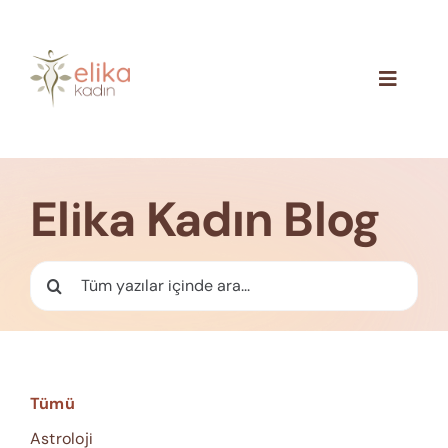
Skip
to
content
Toggle
Navigat
Hakkımızda
Blog
Elika Kadın Blog
İletişim
Ara:
Tümü
Astroloji