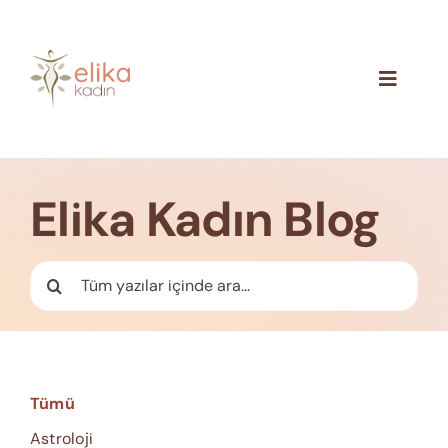
Skip
to
content
Toggle
Navigat
Hakkımızda
Blog
Elika Kadın Blog
İletişim
Ara:
Tümü
Astroloji