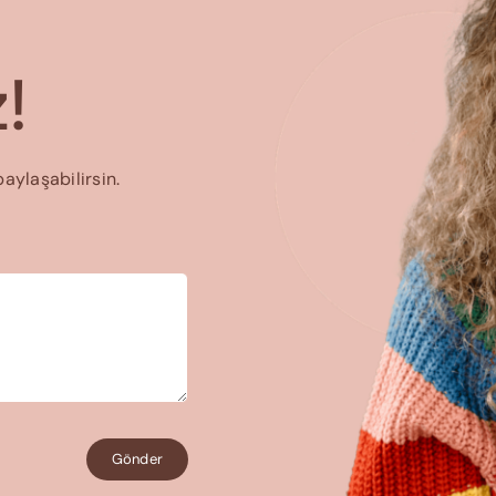
!
paylaşabilirsin.
Gönder