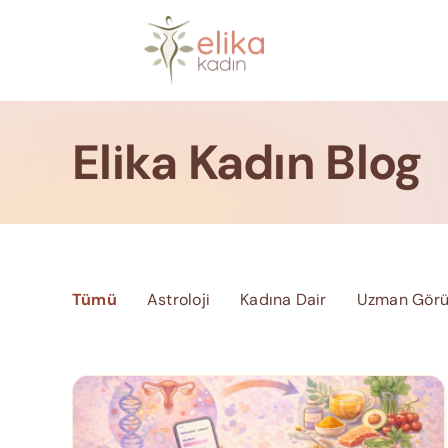
Skip
to
content
Elika Kadın Blog
Tümü
Astroloji
Kadına Dair
Uzman Görü