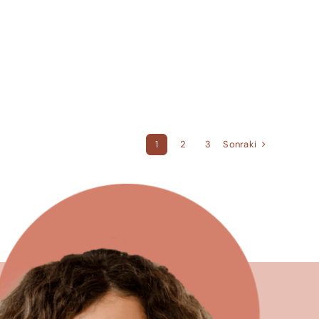
Sonraki
1
2
3