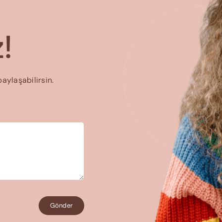
!
paylaşabilirsin.
Gönder