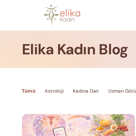
Skip
to
content
Elika Kadın Blog
Tümü
Astroloji
Kadına Dair
Uzman Görü