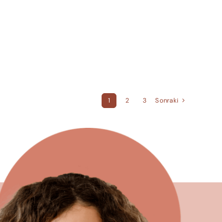
Sonraki
1
2
3