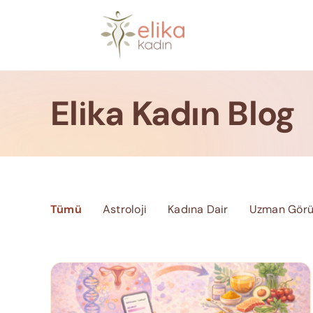
Skip
to
content
Elika Kadın Blog
Tümü
Astroloji
Kadına Dair
Uzman Görü