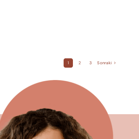
Sonraki
1
2
3