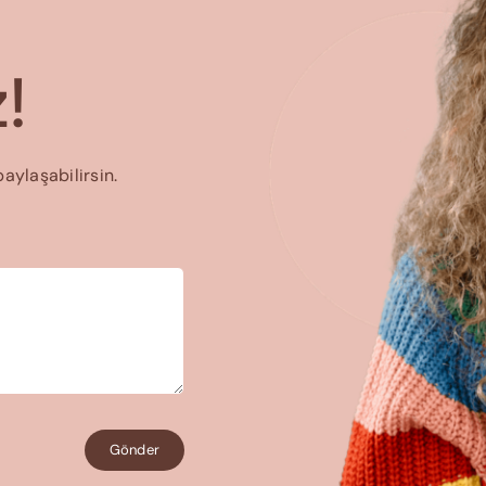
!
paylaşabilirsin.
Gönder