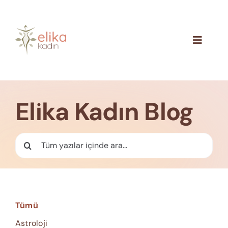
Skip
to
content
Toggle
Navigat
Hakkımızda
Blog
Elika Kadın Blog
İletişim
Ara:
Tümü
Astroloji