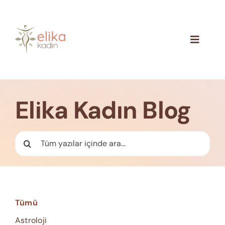
Skip
to
content
Toggle
Navigat
Hakkımızda
Blog
Elika Kadın Blog
İletişim
Ara:
Tümü
Astroloji