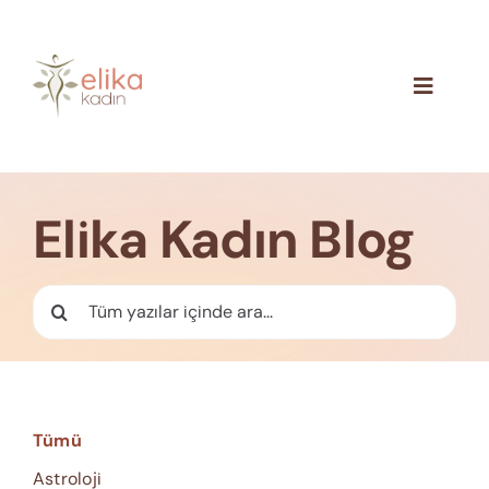
Skip
to
content
Toggle
Navigat
Hakkımızda
Blog
Elika Kadın Blog
İletişim
Ara:
Tümü
Astroloji