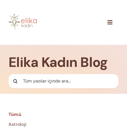
Skip
to
content
Toggle
Navigat
Hakkımızda
Blog
Elika Kadın Blog
İletişim
Ara:
Tümü
Astroloji