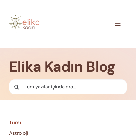
Skip
to
content
Toggle
Navigat
Hakkımızda
Blog
Elika Kadın Blog
İletişim
Ara:
Tümü
Astroloji