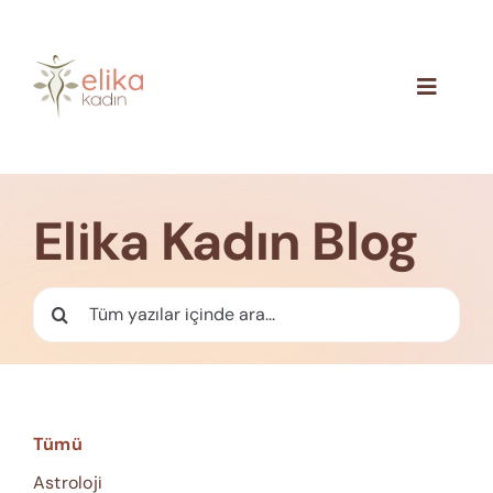
Skip
to
content
Toggle
Navigat
Hakkımızda
Blog
Elika Kadın Blog
İletişim
Ara:
Tümü
Astroloji