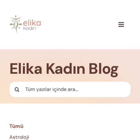
Skip
to
content
Toggle
Navigat
Hakkımızda
Blog
Elika Kadın Blog
İletişim
Ara:
Tümü
Astroloji