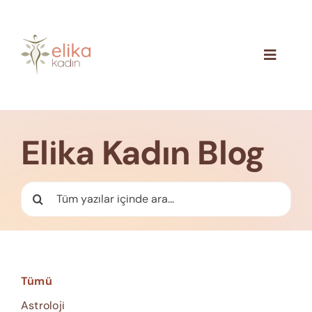
Skip
to
content
Toggle
Navigat
Hakkımızda
Blog
Elika Kadın Blog
İletişim
Ara:
Tümü
Astroloji