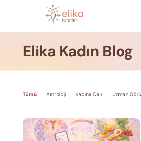
Skip
to
content
Elika Kadın Blog
Tümü
Astroloji
Kadına Dair
Uzman Görü