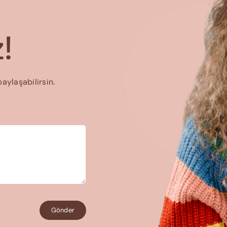
!
paylaşabilirsin.
Gönder