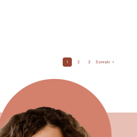
Sonraki
1
2
3