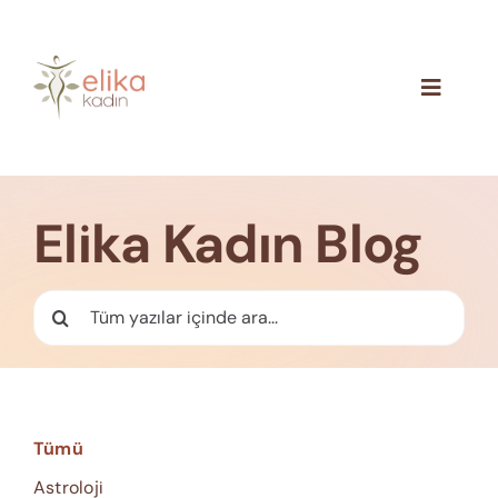
Skip
to
content
Toggle
Navigat
Hakkımızda
Blog
Elika Kadın Blog
İletişim
Ara:
Tümü
Astroloji