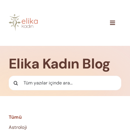
Skip
to
content
Toggle
Navigat
Hakkımızda
Blog
Elika Kadın Blog
İletişim
Ara:
Tümü
Astroloji