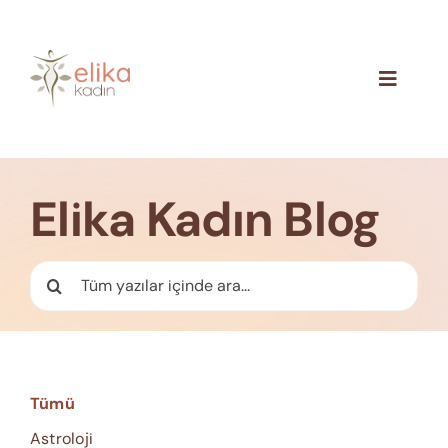
Skip
to
content
Toggle
Navigat
Hakkımızda
Blog
Elika Kadın Blog
İletişim
Ara:
Tümü
Astroloji