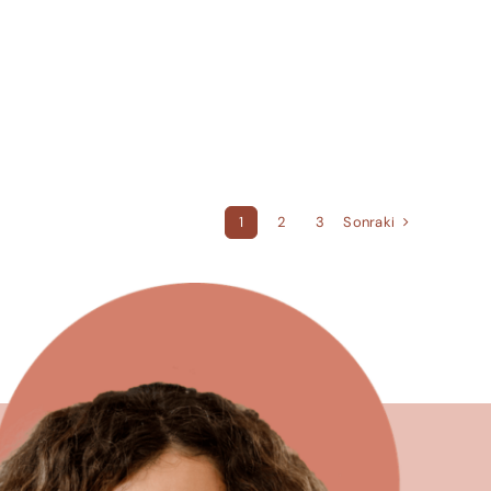
Sonraki
1
2
3