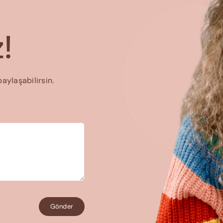
!
paylaşabilirsin.
Gönder