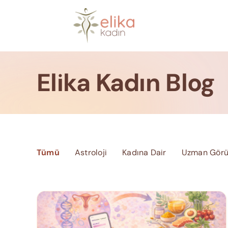
Skip
to
content
Elika Kadın Blog
Tümü
Astroloji
Kadına Dair
Uzman Görü