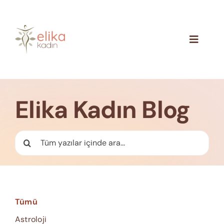
Skip
to
content
Toggle
Navigat
Hakkımızda
Blog
Elika Kadın Blog
İletişim
Ara:
Tümü
Astroloji