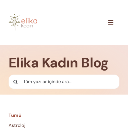
Skip
to
content
Toggle
Navigat
Hakkımızda
Blog
Elika Kadın Blog
İletişim
Ara:
Tümü
Astroloji