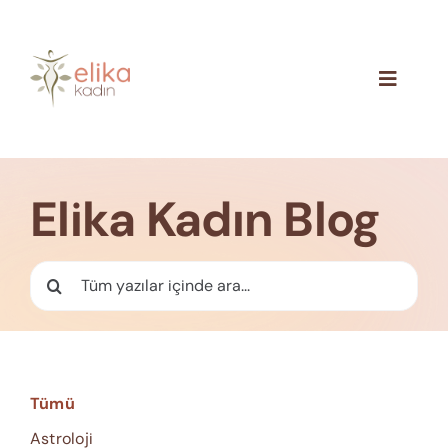
Skip
to
content
Toggle
Navigat
Hakkımızda
Blog
Elika Kadın Blog
İletişim
Ara:
Tümü
Astroloji