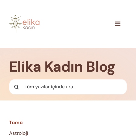
Skip
to
content
Toggle
Navigat
Hakkımızda
Blog
Elika Kadın Blog
İletişim
Ara:
Tümü
Astroloji