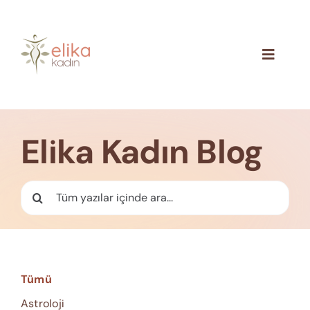
Skip
to
content
Toggle
Navigat
Hakkımızda
Blog
Elika Kadın Blog
İletişim
Ara:
Tümü
Astroloji