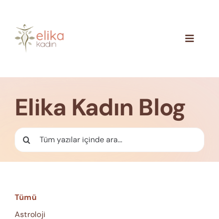
Skip
to
content
Toggle
Navigat
Hakkımızda
Blog
Elika Kadın Blog
İletişim
Ara:
Tümü
Astroloji