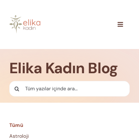
Skip
to
content
Toggle
Navigat
Hakkımızda
Blog
Elika Kadın Blog
İletişim
Ara:
Tümü
Astroloji