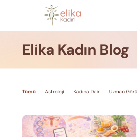
Skip
to
content
Elika Kadın Blog
Tümü
Astroloji
Kadına Dair
Uzman Görü