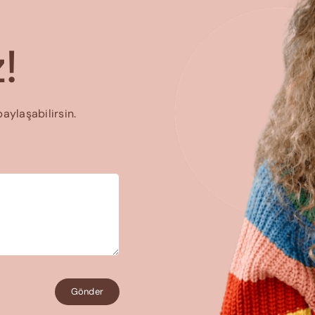
!
paylaşabilirsin.
Gönder