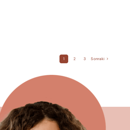
Sonraki
1
2
3