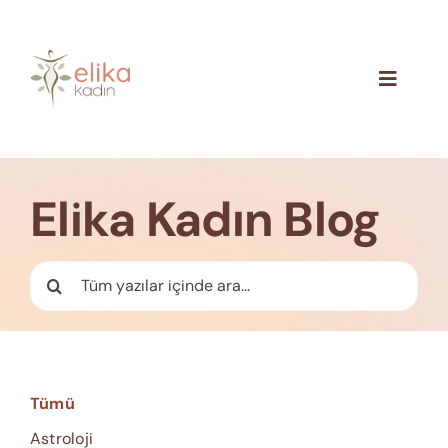
Skip
to
content
Toggle
Navigat
Hakkımızda
Blog
Elika Kadın Blog
İletişim
Ara:
Tümü
Astroloji