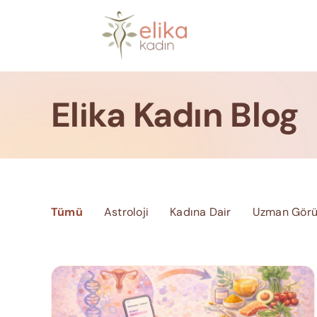
Skip
to
content
Elika Kadın Blog
Tümü
Astroloji
Kadına Dair
Uzman Görü