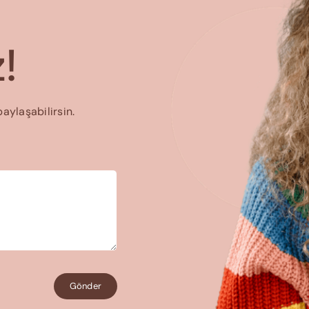
!
paylaşabilirsin.
Gönder