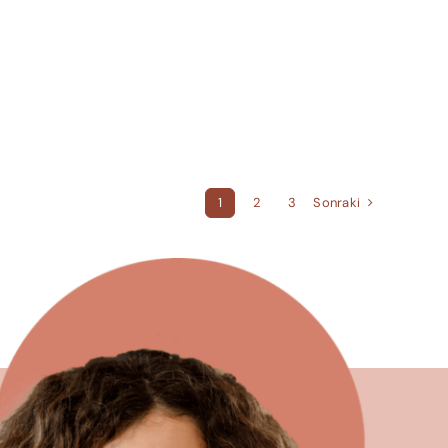
Sonraki
1
2
3