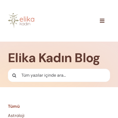
Skip
to
content
Toggle
Navigat
Hakkımızda
Blog
Elika Kadın Blog
İletişim
Ara:
Tümü
Astroloji