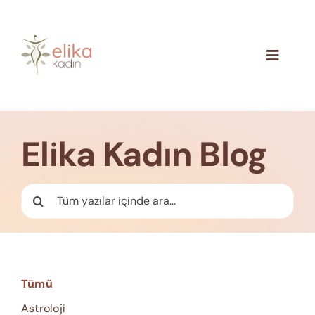
Skip
to
content
Toggle
Navigat
Hakkımızda
Blog
Elika Kadın Blog
İletişim
Ara:
Tümü
Astroloji