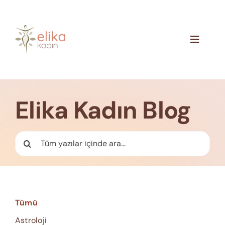
Skip
to
content
Toggle
Navigat
Hakkımızda
Blog
Elika Kadın Blog
İletişim
Ara:
Tümü
Astroloji