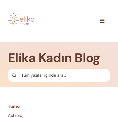
Skip
to
content
Toggle
Navigat
Hakkımızda
Blog
Elika Kadın Blog
İletişim
Ara:
Tümü
Astroloji