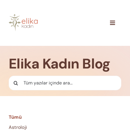
Skip
to
content
Toggle
Navigat
Hakkımızda
Blog
Elika Kadın Blog
İletişim
Ara:
Tümü
Astroloji