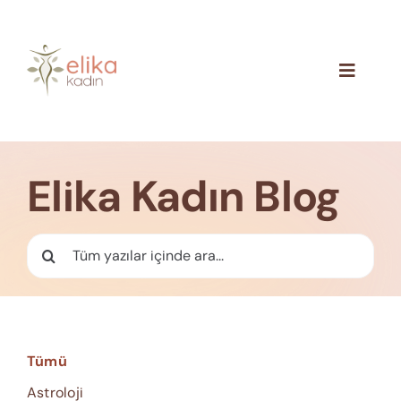
Skip
to
content
Toggle
Navigat
Hakkımızda
Blog
Elika Kadın Blog
İletişim
Ara:
Tümü
Astroloji