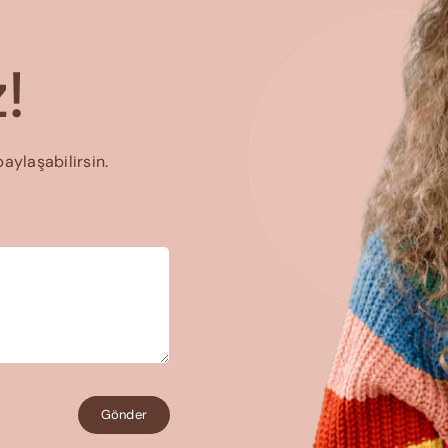
!
paylaşabilirsin.
Gönder