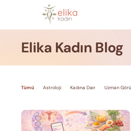
Skip
to
content
Elika Kadın Blog
Tümü
Astroloji
Kadına Dair
Uzman Görü