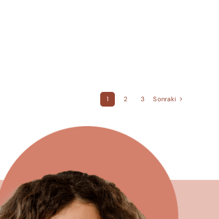
Sonraki
1
2
3