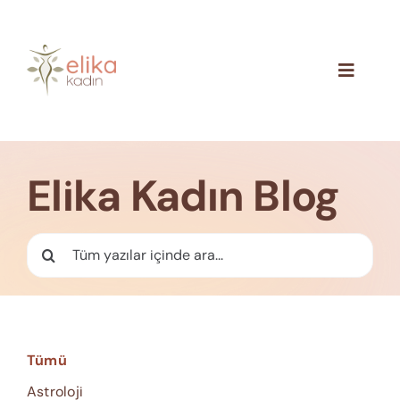
Skip
to
content
Toggle
Navigat
Hakkımızda
Blog
Elika Kadın Blog
İletişim
Ara:
Tümü
Astroloji