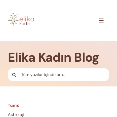
Skip
to
content
Toggle
Navigat
Hakkımızda
Blog
Elika Kadın Blog
İletişim
Ara:
Tümü
Astroloji