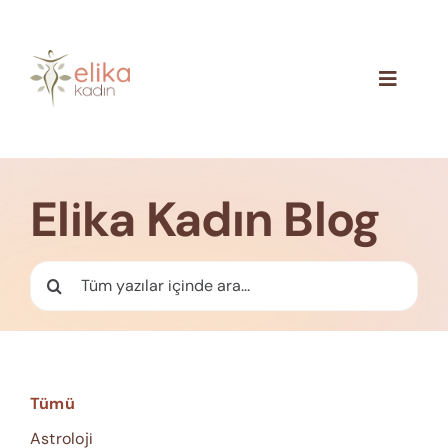
Skip
to
content
Toggle
Navigat
Hakkımızda
Blog
Elika Kadın Blog
İletişim
Ara:
Tümü
Astroloji