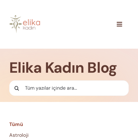
Skip
to
content
Toggle
Navigat
Hakkımızda
Blog
Elika Kadın Blog
İletişim
Ara:
Tümü
Astroloji