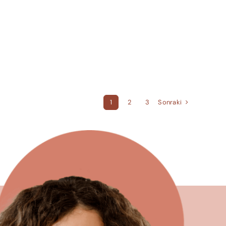
Sonraki
1
2
3