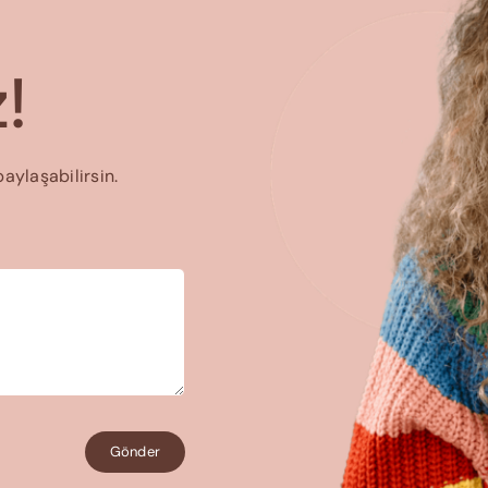
!
paylaşabilirsin.
Gönder