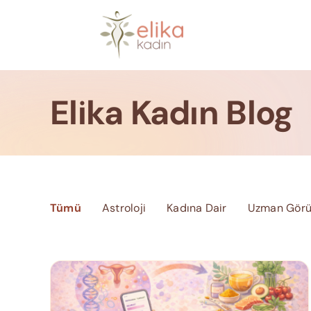
Skip
to
content
Elika Kadın Blog
Tümü
Astroloji
Kadına Dair
Uzman Görü