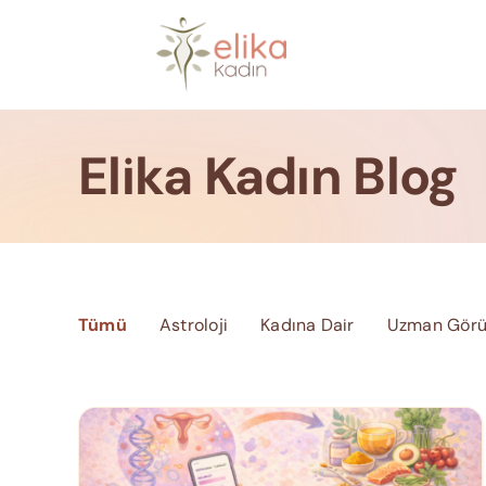
Skip
to
content
Elika Kadın Blog
Tümü
Astroloji
Kadına Dair
Uzman Görü