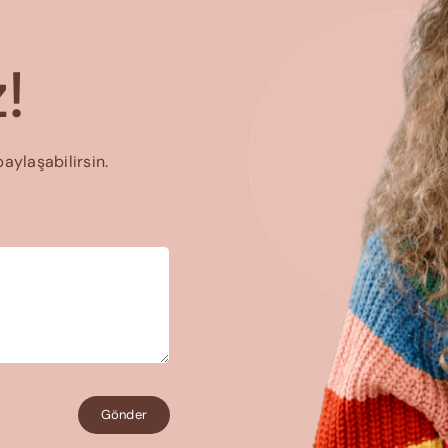
!
paylaşabilirsin.
Gönder