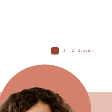
Sonraki
1
2
3