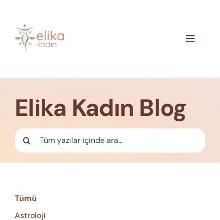
Skip
to
content
Toggle
Navigat
Hakkımızda
Blog
Elika Kadın Blog
İletişim
Ara:
Tümü
Astroloji