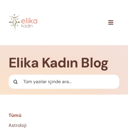
Skip
to
content
Toggle
Navigat
Hakkımızda
Blog
Elika Kadın Blog
İletişim
Ara:
Tümü
Astroloji