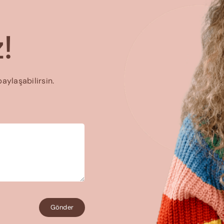
!
paylaşabilirsin.
Gönder