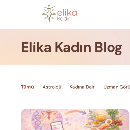
Skip
to
content
Elika Kadın Blog
Tümü
Astroloji
Kadına Dair
Uzman Görü