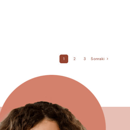
Sonraki
1
2
3