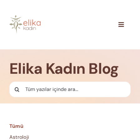
Skip
to
content
Toggle
Navigat
Hakkımızda
Blog
Elika Kadın Blog
İletişim
Ara:
Tümü
Astroloji